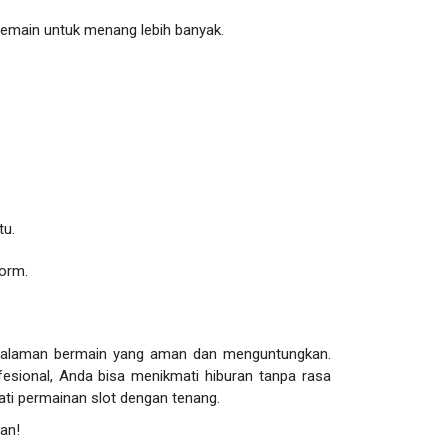
main untuk menang lebih banyak.
tu.
form.
ngalaman bermain yang aman dan menguntungkan.
fesional, Anda bisa menikmati hiburan tanpa rasa
ati permainan slot dengan tenang.
an!