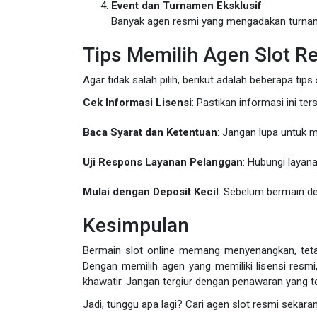
Event dan Turnamen Eksklusif
Banyak agen resmi yang mengadakan turnam
Tips Memilih Agen Slot R
Agar tidak salah pilih, berikut adalah beberapa tip
Cek Informasi Lisensi
: Pastikan informasi ini ter
Baca Syarat dan Ketentuan
: Jangan lupa untuk 
Uji Respons Layanan Pelanggan
: Hubungi laya
Mulai dengan Deposit Kecil
: Sebelum bermain de
Kesimpulan
Bermain slot online memang menyenangkan, tet
Dengan memilih agen yang memiliki lisensi resmi
khawatir. Jangan tergiur dengan penawaran yang te
Jadi, tunggu apa lagi? Cari agen slot resmi seka