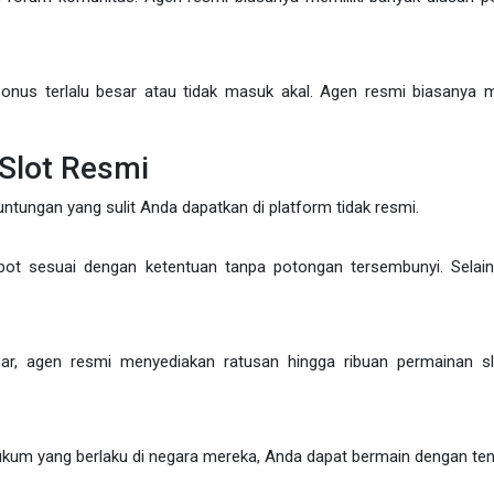
nus terlalu besar atau tidak masuk akal. Agen resmi biasanya m
Slot Resmi
tungan yang sulit Anda dapatkan di platform tidak resmi.
t sesuai dengan ketentuan tanpa potongan tersembunyi. Selain 
ar, agen resmi menyediakan ratusan hingga ribuan permainan s
hukum yang berlaku di negara mereka, Anda dapat bermain dengan t