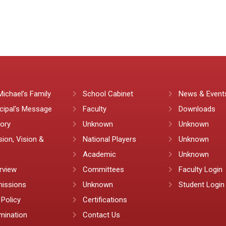
Michael’s Family
School Cabinet
News & Event
ncipal's Message
Faculty
Downloads
tory
Unknown
Unknown
sion, Vision &
National Players
Unknown
Academic
Unknown
rview
Committees
Faculty Login
issions
Unknown
Student Login
 Policy
Certifications
mination
Contact Us