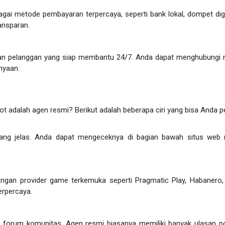
gai metode pembayaran terpercaya, seperti bank lokal, dompet digi
ansparan.
nan pelanggan yang siap membantu 24/7. Anda dapat menghubungi mer
nyaan.
 adalah agen resmi? Berikut adalah beberapa ciri yang bisa Anda pe
i yang jelas. Anda dapat mengeceknya di bagian bawah situs we
gan provider game terkemuka seperti Pragmatic Play, Habanero, M
erpercaya.
au forum komunitas. Agen resmi biasanya memiliki banyak ulasan p