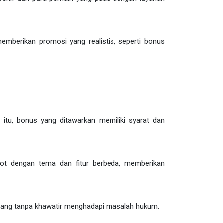
emberikan promosi yang realistis, seperti bonus
itu, bonus yang ditawarkan memiliki syarat dan
lot dengan tema dan fitur berbeda, memberikan
enang tanpa khawatir menghadapi masalah hukum.